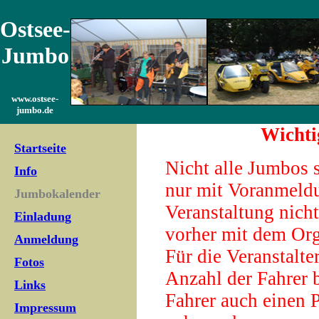
Ostsee-
Jumbo
www.ostsee-
jumbo.de
Wichti
Startseite
Nicht alle Jumbos s
Info
nur mit Voranmeldu
Jumbokalender
Veranstaltung nicht
Einladung
vorher mit dem Org
Anmeldung
Für die Veranstalte
Fotos
Anzahl der Fahrer b
Links
Fahrer auch einen P
Impressum