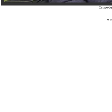
Ostsee-J
www