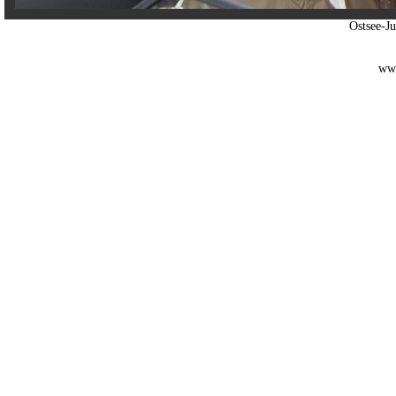
Ostsee-J
www