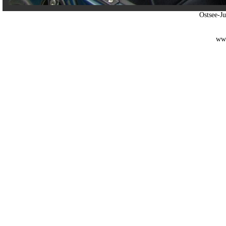
Ostsee-J
www